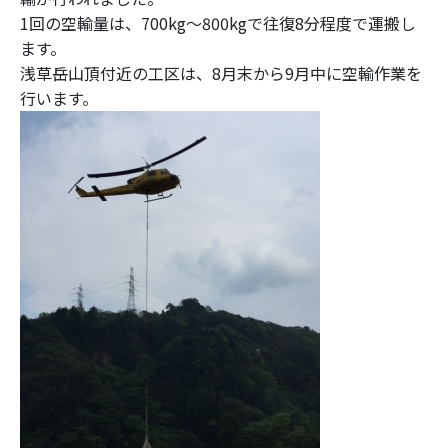
1回の空輸量は、700kg～800kgで往復8分程度で運搬し
ます。
浅草岳山頂付近の工区は、8月末から9月中に空輸作業を
行います。